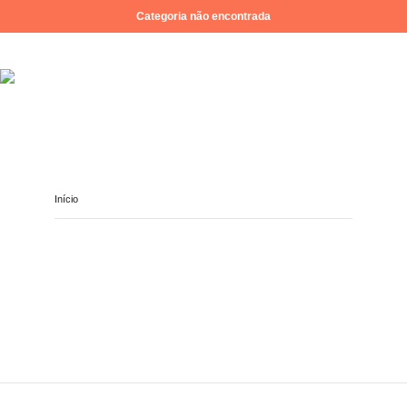
Categoria não encontrada
INÍCIO
SOBRE NÓS
EVENTOS
MULTIMÉDIA
DOWNLOADS
CONTATOS
Início