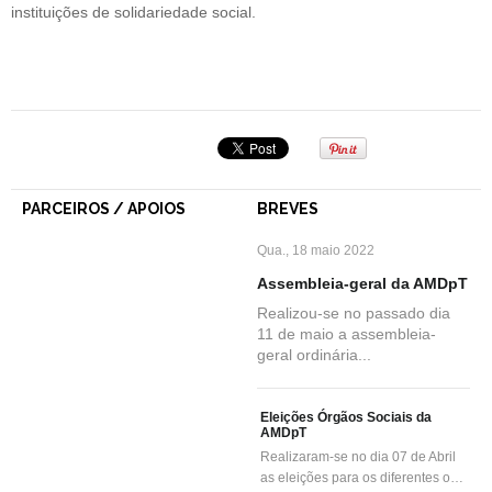
instituições de solidariedade social.
PARCEIROS / APOIOS
BREVES
Qua., 18 maio 2022
Assembleia-geral da AMDpT
Realizou-se no passado dia
11 de maio a assembleia-
geral ordinária...
Eleições Órgãos Sociais da
AMDpT
Realizaram-se no dia 07 de Abril
as eleições para os diferentes o…