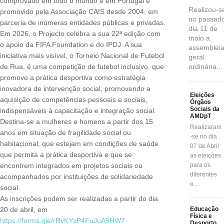
comprovado em todo o mundo e em Portugal é
Realizou-s
promovido pela Associação CAIS desde 2004, em
no passad
parceria de inúmeras entidades públicas e privadas.
dia 11 de
Em 2026, o Projecto celebra a sua 22ª edição com
maio a
o apoio da FIFA Foundation e do IPDJ. A sua
assembleia
iniciativa mais visível, o Torneio Nacional de Futebol
geral
de Rua, é uma competição de futebol inclusivo, que
ordinária...
promove a prática desportiva como estratégia
inovadora de intervenção social, promovendo a
Eleições
aquisição de competências pessoais e sociais,
Órgãos
Sociais da
indispensáveis à capacitação e integração social.
AMDpT
Destina-se a mulheres e homens a partir dos 15
Realizaram
anos em situação de fragilidade social ou
-se no dia
habitacional, que estejam em condições de saúde
07 de Abril
que permita a prática desportiva e que se
as eleições
encontrem integrados em projetos sociais ou
para os
diferentes
acompanhados por instituições de solidariedade
o…
social.
As inscrições podem ser realizadas a partir do dia
20 de abril, em
Educação
Física e
https://forms.gle/rRvKYzP4FuJuA9HW7
Desporto