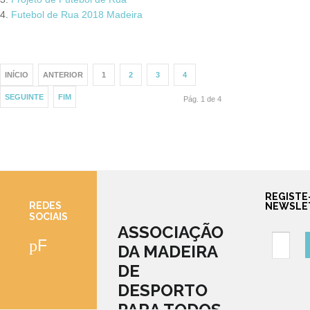
Futebol de Rua 2018 Madeira
INÍCIO
ANTERIOR
1
2
3
4
SEGUINTE
FIM
Pág. 1 de 4
REGISTE
REDES
NEWSLE
SOCIAIS
ASSOCIAÇÃO
Facebook
DA MADEIRA
DE
DESPORTO
PARA TODOS