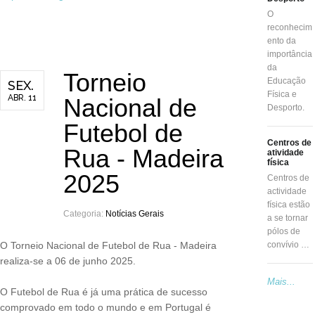
O
reconhecim
ento da
importância
da
Torneio
Educação
SEX.
Física e
ABR. 11
Nacional de
Desporto.
Futebol de
Centros de
Rua - Madeira
atividade
física
2025
Centros de
actividade
física estão
Categoria:
Notícias Gerais
a se tornar
pólos de
O Torneio Nacional de Futebol de Rua - Madeira
convívio …
realiza-se a 06 de junho 2025.
Mais...
O Futebol de Rua é já uma prática de sucesso
comprovado em todo o mundo e em Portugal é