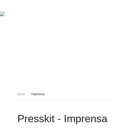
INÍCIO
SOBRE NÓS
EVENTOS
MULTIMÉDIA
DOWNLOADS
CONTATOS
IMPRENSA
Início
/
Imprensa
Presskit - Imprensa