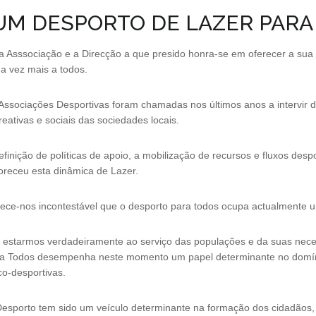
UM DESPORTO DE LAZER PARA
a Asssociação e a Direcção a que presido honra-se em oferecer a su
a vez mais a todos.
Associações Desportivas foram chamadas nos últimos anos a intervir 
reativas e sociais das sociedades locais.
efinição de políticas de apoio, a mobilização de recursos e fluxos des
oreceu esta dinâmica de Lazer.
ece-nos incontestável que o desporto para todos ocupa actualmente u
 estarmos verdadeiramente ao serviço das populações e da suas nece
a Todos desempenha neste momento um papel determinante no domíni
ico-desportivas.
esporto tem sido um veículo determinante na formação dos cidadãos,