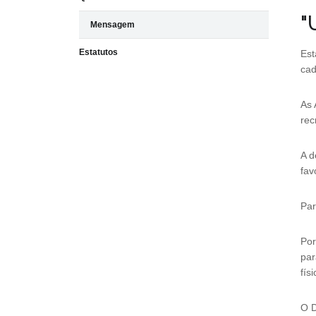
"
Mensagem
Estatutos
Est
cad
As 
rec
A d
fav
Par
Por
par
fís
O D