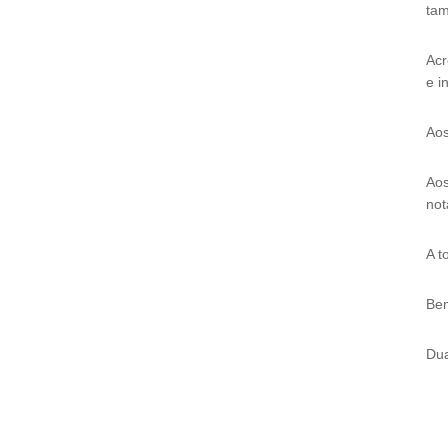
tam
Acr
e i
Aos
Aos
not
A t
Be
Dua